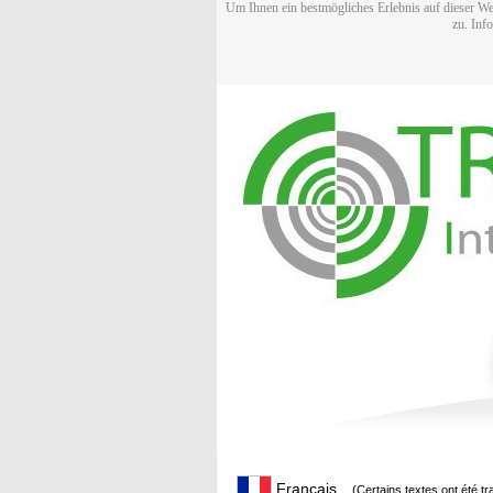
Um Ihnen ein bestmögliches Erlebnis auf dieser We
zu. Inf
Français
(Certains textes ont été t