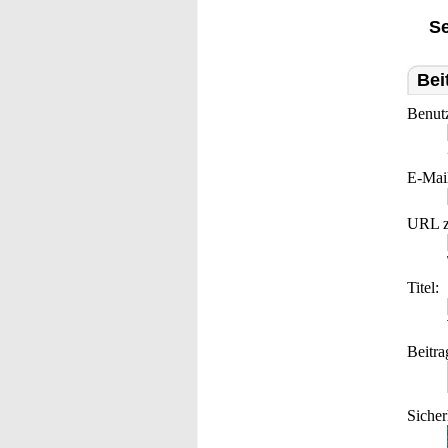
Se
Bei
Benut
E-Mai
URL z
Titel:
Beitra
Sicher