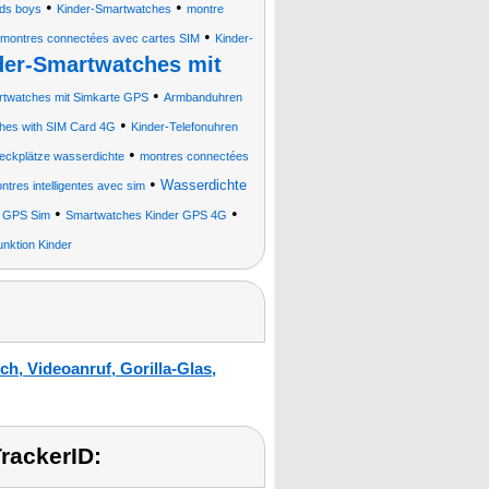
•
•
ids boys
Kinder-Smartwatches
montre
•
montres connectées avec cartes SIM
Kinder-
der-Smartwatches mit
•
twatches mit Simkarte GPS
Armbanduhren
•
hes with SIM Card 4G
Kinder-Telefonuhren
•
steckplätze wasserdichte
montres connectées
•
Wasserdichte
ntres intelligentes avec sim
•
•
r GPS Sim
Smartwatches Kinder GPS 4G
unktion Kinder
, Videoanruf, Gorilla-Glas,
rackerID: