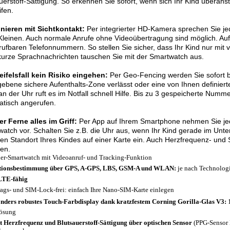
uerstoff-Sättigung. So erkennen Sie sofort, wenn sich Ihr Kind überan
ifen.
onieren mit Sichtkontakt:
Per integrierter HD-Kamera sprechen Sie jed
Kleinen. Auch normale Anrufe ohne Videoübertragung sind möglich. Au
rufbaren Telefonnummern. So stellen Sie sicher, dass Ihr Kind nur mit
urze Sprachnachrichten tauschen Sie mit der Smartwatch aus.
ifelsfall kein Risiko eingehen:
Per Geo-Fencing werden Sie sofort be
ebene sichere Aufenthalts-Zone verlässt oder eine von Ihnen definiert
an der Uhr ruft es im Notfall schnell Hilfe. Bis zu 3 gespeicherte Num
tisch angerufen.
r Ferne alles im Griff:
Per App auf Ihrem Smartphone nehmen Sie jede
atch vor. Schalten Sie z.B. die Uhr aus, wenn Ihr Kind gerade im Unter
len Standort Ihres Kindes auf einer Karte ein. Auch Herzfrequenz- u
en.
er-Smartwatch mit Videoanruf- und Tracking-Funktion
tionsbestimmung über GPS, A-GPS, LBS, GSM-A und WLAN:
je nach Technologi
LTE-fähig
rags- und SIM-Lock-frei: einfach Ihre Nano-SIM-Karte einlegen
nders robustes Touch-Farbdisplay dank kratzfestem Corning Gorilla-Glas V3:
1
ösung
t Herzfrequenz und Blutsauerstoff-Sättigung über optischen Sensor
(PPG-Sensor