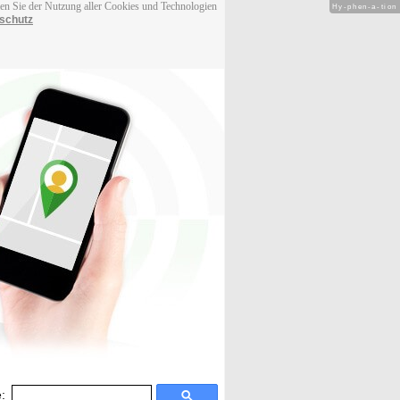
men Sie der Nutzung aller Cookies und Technologien
Hy-phen-a-tion
schutz
: