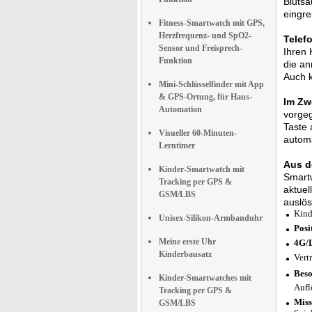
Blutsa
eingre
Fitness-Smartwatch mit GPS,
Herzfrequenz- und SpO2-
Telef
Sensor und Freisprech-
Ihren 
Funktion
die an
Auch k
Mini-Schlüsselfinder mit App
& GPS-Ortung, für Haus-
Im Zwe
Automation
vorgeg
Taste 
Visueller 60-Minuten-
automa
Lerntimer
Aus de
Kinder-Smartwatch mit
Smartw
Tracking per GPS &
aktuel
GSM/LBS
auslös
Kind
Unisex-Silikon-Armbanduhr
Posi
Meine erste Uhr
4G/
Kinderbausatz
Vert
Beso
Kinder-Smartwatches mit
Aufl
Tracking per GPS &
Miss
GSM/LBS