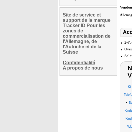
Vendeu
Site de service et
Allema
support de la marque
Tracker ID Pour les
zones de
Acc
commercialisation de
l'Allemagne, de
2-Po
l'Autriche et de la
Over
Suisse
Sola
Confidentialité
N
A propos de nous
V
Ki
Telef
•
St
Kind
Kin
WLA