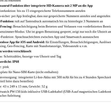
len zu erkennen
oanruf-Funktion über integrierte HD-Kamera mit 2 MP an die App
fonfunktion: bis zu 15 eingespeicherte Telefonnummern anrufen
a-sicher: per App festlegbar, dass nur gespeicherte Nummern anrufen und angerufen
Funktion:
ruft auf Tastendruck automatisch bis zu hinterlegte 3 Nummern an
Fencing:
Benachrichtigung beim Betreten und Verlassen von vordefinierten Berei
senzimmer-Modus: Uhr ist gegen Benutzung gesperrt, zeigt nur noch die Uhrzeit an,
-Funktion: Sprachnachrichten zwischen App und Smartwatch austauschen
enlose App für iOS und Android:
für Einstellungen, Benachrichtigungen, Auslös
king, Geo-Fencing, Karte mit Standortanzeige, Videoanrufe u.v.m.
n werden verschlüsselt
as: Schrittzähler, Anzeige von Uhrzeit und Tag
erdicht: IP68
e: pink
kplatz für Nano-SIM-Karte (nicht enthalten)
mversorgung: integrierter Li-Ion-Akku mit 500 mAh für bis zu 4 Stunden Sprechzei
teil bitte dazu bestellen)
: 43 x 249 x 15 mm, Gewicht: 52 g
twatch PW-150.kids inklusive USB-Ladekabel (USB-A auf magnetischen Ladekontak
scher Anleitung