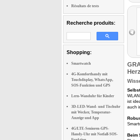
Résultats de tests
Recherche produits:
Shopping:
GRA
Smartwatch
Herz
4G-Komforthandy mit
Touchdisplay, WhatsApp,
Wisse
SOS-Funktion und GPS
Selbs
WLAN w
Lern-Wanduhr für Kinder
ist id
3D-LED-Wand- und Tischuhr
auch 
mit Wecker, Temperatur-
Anzeige und App
Robus
Smartw
4G/LTE-Senioren-GPS-
Handy-Uhr mit Notfall-SOS-
Beim 
Funktion