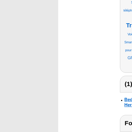
télép
T
Vo
Smar
pour
GP
(1
Bed
Her
Fo