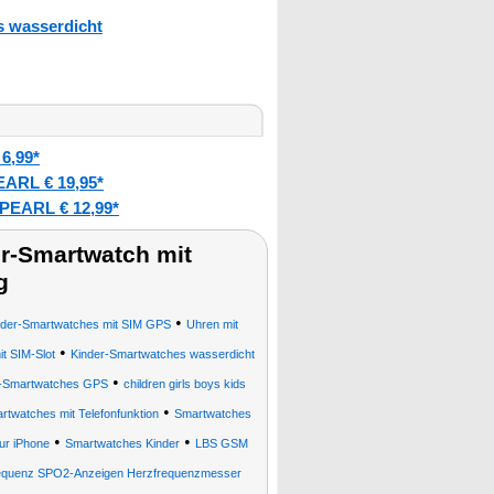
 wasserdicht
6,99*
EARL € 19,95*
PEARL € 12,99*
r-Smartwatch mit
g
•
nder-Smartwatches mit SIM GPS
Uhren mit
•
t SIM-Slot
Kinder-Smartwatches wasserdicht
•
r-Smartwatches GPS
children girls boys kids
•
rtwatches mit Telefonfunktion
Smartwatches
•
•
our iPhone
Smartwatches Kinder
LBS GSM
requenz SPO2-Anzeigen Herzfrequenzmesser