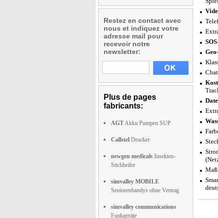
Spie
Vide
Restez en contact avec
Tele
nous et indiquez votre
Extr
adresse mail pour
SOS-
recevoir notre
newsletter:
Geo-
Klas
Chat
Kost
Trac
Plus de pages
Date
fabricants:
Extr
Wass
AGT
Akku Pumpen SUP
Farb
Callstel
Drucker
Stec
Stro
newgen medicals
Insekten-
(Netz
Stichheiler
Maße
Smar
simvalley MOBILE
deut
Seniorenhandys ohne Vertrag
simvalley communications
Funkgeräte