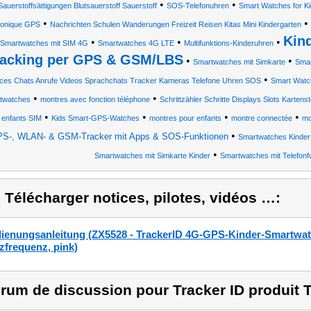
•
•
Sauerstoffsättigungen Blutsauerstoff Sauerstoff
SOS-Telefonuhren
Smart Watches for K
•
•
honique GPS
Nachrichten Schulen Wanderungen Freizeit Reisen Kitas Mini Kindergarten
Kin
•
•
•
Smartwatches mit SIM 4G
Smartwatches 4G LTE
Multifunktions-Kinderuhren
racking per GPS & GSM/LBS
•
•
Smartwatches mit Simkarte
Smar
•
ices Chats Anrufe Videos Sprachchats Tracker Kameras Telefone Uhren SOS
Smart Watc
•
•
twatches
montres avec fonction téléphone
Schrittzähler Schritte Displays Slots Karten
•
•
•
•
 enfants SIM
Kids Smart-GPS-Watches
montres pour enfants
montre connectée
mo
•
S-, WLAN- & GSM-Tracker mit Apps & SOS-Funktionen
Smartwatches Kinde
•
Smartwatches mit Simkarte Kinder
Smartwatches mit Telefonf
) Télécharger notices, pilotes, vidéos …:
ienungsanleitung (ZX5528 - TrackerID 4G-GPS-Kinder-Smartwatch
zfrequenz, pink)
rum de discussion pour Tracker ID produit T