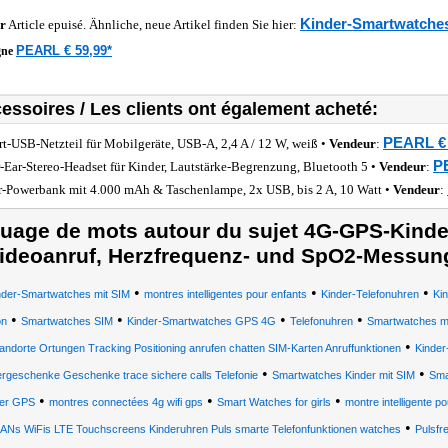
Kinder-Smartwatches
r
Article epuisé. Ähnliche, neue Artikel finden Sie hier:
PEARL € 59,99*
gne
essoires / Les clients ont également acheté:
PEARL € 
rt-USB-Netzteil für Mobilgeräte, USB-A, 2,4 A / 12 W, weiß •
Vendeur
:
P
-Ear-Stereo-Headset für Kinder, Lautstärke-Begrenzung, Bluetooth 5 •
Vendeur
:
r-Powerbank mit 4.000 mAh & Taschenlampe, 2x USB, bis 2 A, 10 Watt •
Vendeur
:
uage de mots autour du sujet 4G-GPS-Kinde
ideoanruf, Herzfrequenz- und SpO2-Messun
•
•
•
nder-Smartwatches mit SIM
montres intelligentes pour enfants
Kinder-Telefonuhren
Ki
•
•
•
•
on
Smartwatches SIM
Kinder-Smartwatches GPS 4G
Telefonuhren
Smartwatches mi
•
andorte Ortungen Tracking Positioning anrufen chatten SIM-Karten Anruffunktionen
Kinde
•
•
ergeschenke Geschenke trace sichere calls Telefonie
Smartwatches Kinder mit SIM
Sma
•
•
•
der GPS
montres connectées 4g wifi gps
Smart Watches for girls
montre intelligente p
•
Ns WiFis LTE Touchscreens Kinderuhren Puls smarte Telefonfunktionen watches
Pulsf