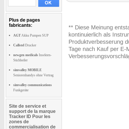
Plus de pages
fabricants:
** Diese Meinung entst
kontinuierlich als Inst
AGT
Akku Pumpen SUP
Produktverbesserung du
Callstel
Drucker
Tage nach Kauf per E-M
newgen medicals
Insekten-
Verbesserungsvorschläg
Stichheiler
simvalley MOBILE
Seniorenhandys ohne Vertrag
simvalley communications
Funkgeräte
Site de service et
support de la marque
Tracker ID Pour les
zones de
commercialisation de