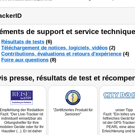
ackerID
éments de support et service technique
Résultats de tests
(6)
Téléchargement de notices, logiciels, vidéos
(2)
Contributions, évaluations et retours d'expérience
(4)
Foire aux questions
(8)
is presse, résultats de test et récompe
Empfehlung der Redaktion
"Zertifiziertes Produkt für
unser Tipp
Fazit: "Der Live-Tracker ist
Senioren"
Fazit: "Ein tolles u
individuell einsetzbar als
hilfreiches Gerät für 
Ortungshelfer für Ihre
ist der GPS-Tracke
mobilen Geräte oder für Ihr
PEARL eine abso
Haustier (...). Er ist daher
Erleichterung und b