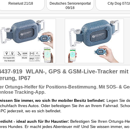
absolut empfehlenswert für
viel Sicherheit
Reiselust 21/18
Deutsches Seniorenportal
City Dog 07/1
alle, die weltweit und
09/18
jederzeit wissen wollen wo
Ihre Lieblinge sind."
4437-919
WLAN-, GPS & GSM-Live-Tracker mit
erung, IP67
er Ortungs-Helfer für
Positions-Bestimmung.
Mit SOS- & Ge
enlose
Tracking-App
.
wissen Sie immer, wo sich Ihr mobiler Besitz befindet:
Legen Sie de
huhfach Ihres Autos. Oder befestigen Sie ihn an Ihrem Fahrrad. Sch
-PC jederzeit, wo es sich befindet.
dicht - ideal auch für Ihr Haustier:
Befestigen Sie Ihren Ortungs-He
hres Hundes. Er macht jedes Abenteuer mit! Und Sie wissen immer, wo si