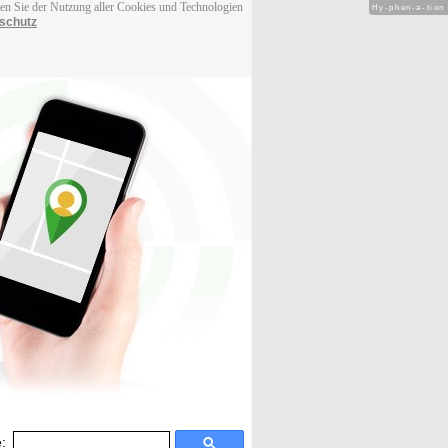
men Sie der Nutzung aller Cookies und Technologien
Hy-phen-a-tion
schutz
: