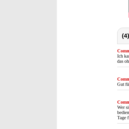
(4
Comme
Ich ka
das oh
Comme
Gut fü
Comme
Wer si
bedien
Tage f