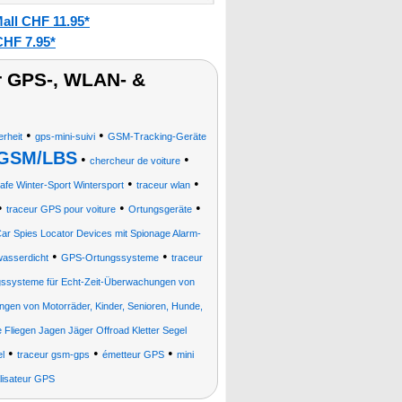
all CHF 11.95*
CHF 7.95*
r GPS-, WLAN- &
•
•
rheit
gps-mini-suivi
GSM-Tracking-Geräte
& GSM/LBS
•
•
chercheur de voiture
•
•
afe Winter-Sport Wintersport
traceur wlan
•
•
•
traceur GPS pour voiture
Ortungsgeräte
Car Spies Locator Devices mit Spionage Alarm-
•
•
wasserdicht
GPS-Ortungssysteme
traceur
ssysteme für Echt-Zeit-Überwachungen von
ngen von Motorräder, Kinder, Senioren, Hunde,
Fliegen Jagen Jäger Offroad Kletter Segel
•
•
•
l
traceur gsm-gps
émetteur GPS
mini
alisateur GPS