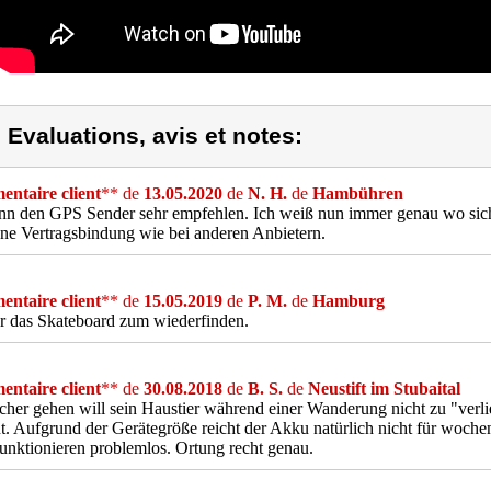
) Evaluations, avis et notes:
ntaire client
** de
13.05.2020
de
N. H.
de
Hambühren
nn den GPS Sender sehr empfehlen. Ich weiß nun immer genau wo sic
ne Vertragsbindung wie bei anderen Anbietern.
ntaire client
** de
15.05.2019
de
P. M.
de
Hamburg
r das Skateboard zum wiederfinden.
ntaire client
** de
30.08.2018
de
B. S.
de
Neustift im Stubaital
cher gehen will sein Haustier während einer Wanderung nicht zu "verlie
t. Aufgrund der Gerätegröße reicht der Akku natürlich nicht für woch
unktionieren problemlos. Ortung recht genau.