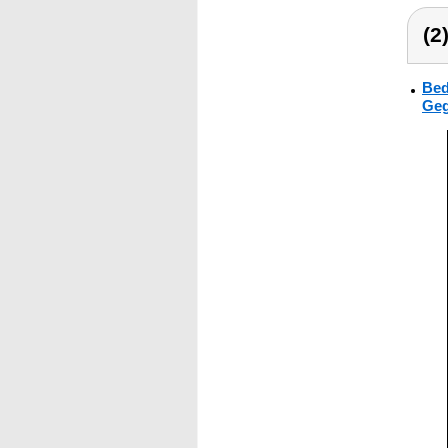
(2
Bed
Geg