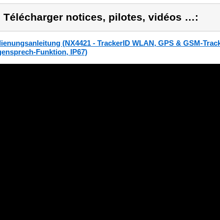
) Télécharger notices, pilotes, vidéos …:
ienungsanleitung (NX4421 - TrackerID WLAN, GPS & GSM-Tracke
ensprech-Funktion, IP67)