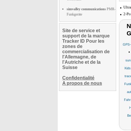
Ultr
simvalley communications
PMR-
2-Po
Funkgeräte
N
Site de service et
G
support de la marque
Tracker ID Pour les
GPS-G
zones de
commercialisation de
l'Allemagne, de
surv
l'Autriche et de la
Suisse
Kids
trac
Confidentialité
A propos de nous
Funk
au
Fahr
H
Be