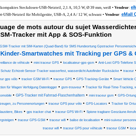
eM
akompaktes Steckdosen-USB-Netzteil, 2,1 A, 10,5 W, Ø 39 mm, weiß •
Vendeur
:
eMall 
rt-USB-Netzteil für Mobilgeräte, USB-A, 2,4 A / 12 W, schwarz •
Vendeur
:
uage de mots autour du sujet Wasserdichte
SM-Tracker mit App & SOS-Funktion
SM-Tracker mit SIM-Karten (Quad-Band) für SMS Hundeortung Gpstracker Personensiche
Kinder-Smartwatches mit Tracking per GPS 
•
•
•
•
eillance de véhicule
mini traceur GPS
localisateur-gps-gsm
Anti-Lost GPS-Telefone S
•
 Schutz Echtzeit-Sensor-Tracker wasserfest, wasserdicht Autofinder Rucksäcke
traceur
•
•
•
•
eur gps vélo
tracker GSM Wi-Fi
traceur GPS
GPS-Tracking-Geräte
Smart Vehicle 
•
•
tion für Wagen Verfolgung Datenlogger
gsm-trouveur
Tracker für Real-Time-Tracking, 
•
•
•
GPS-Tracker mit Fahrrad-Flaschenhaltern
tomobile
mini traceur gsm
GPS-Ortung
•
•
•
zeugen, zu Personenortungen
traceur GPS pour vélo
GPS-Locators
Tracker für Ortu
•
•
•
austiere, Bikes
gps tracker chat
traceur GPS Wi-Fi
Spione tragbare Geozäune Anrufe 
•
•
•
•
rgsteigen
traceur GPS-GSM
traceur wifi
balise de localisation
mini-suiveur personne
•
•
•
traceur wifi
traceur GPS pour véhicule
traceur GSM
loc