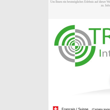
Um Ihnen ein bestmögliches Erlebnis auf dieser We
zu. Inf
Français / Suisse
(Certains texte