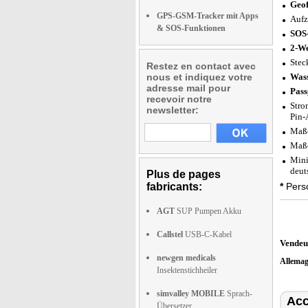
Geof
GPS-GSM-Tracker mit Apps
Aufz
& SOS-Funktionen
SOS-
2-W
Stec
Restez en contact avec
nous et indiquez votre
Wass
adresse mail pour
Pass
recevoir notre
Stro
newsletter:
Pin-
Maße
Maße
Mini
deut
Plus de pages
fabricants:
*
Perso
AGT
SUP Pumpen Akku
Callstel
USB-C-Kabel
Vendeu
newgen medicals
Allema
Insektenstichheiler
simvalley MOBILE
Sprach-
Acc
Übersetzer