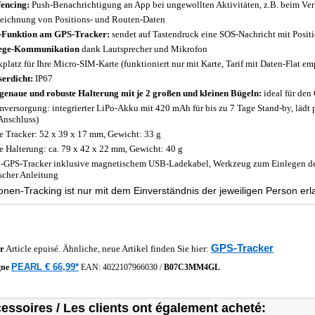
encing:
Push-Benachrichtigung an App bei ungewollten Aktivitäten, z.B. beim Verl
eichnung von Positions- und Routen-Daten
Funktion am GPS-Tracker:
sendet auf Tastendruck eine SOS-Nachricht mit Posit
ege-Kommunikation
dank Lautsprecher und Mikrofon
kplatz für Ihre Micro-SIM-Karte (funktioniert nur mit Karte, Tarif mit Daten-Flat e
erdicht:
IP67
genaue und robuste Halterung mit je 2 großen und kleinen Bügeln:
ideal für den
mversorgung: integrierter LiPo-Akku mit 420 mAh für bis zu 7 Tage Stand-by, lädt
Anschluss)
 Tracker: 52 x 39 x 17 mm, Gewicht: 33 g
 Halterung: ca. 79 x 42 x 22 mm, Gewicht: 40 g
-GPS-Tracker inklusive magnetischem USB-Ladekabel, Werkzeug zum Einlegen der
scher Anleitung
nen-Tracking ist nur mit dem Einverständnis der jeweiligen Person erl
GPS-Tracker
r
Article epuisé. Ähnliche, neue Artikel finden Sie hier:
PEARL € 66,99*
gne
EAN:
4022107966030
/
B07C3MM4GL
essoires / Les clients ont également acheté: