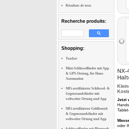
Résultats de tests
Recherche produits:
Shopping:
Tracker
Mini-Schlüsselfinder mit App
NX-
& GPS-Ortung, für Haus-
Halt
Automation
Klein
MFi-zertifizierter Schlüssel- &
Kost
Gegenstandsfinder mit
weltweiter Ortung und App
Jetzt 
Handsc
MFi-zertifizierter Geldbeutel-
Tablet
& Gegenstandsfinder mit
weltweiter Ortung und App
Wasser
oder I
Schlüsselfinder mit Bluetooth