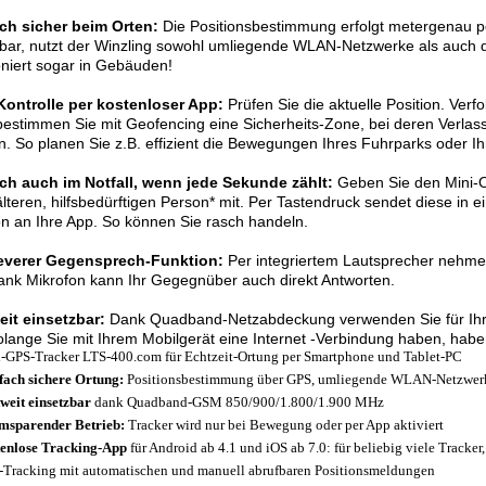
ach sicher beim Orten:
Die Positionsbestimmung erfolgt metergenau pe
gbar, nutzt der Winzling sowohl umliegende WLAN-Netzwerke als auc
oniert sogar in Gebäuden!
 Kontrolle per kostenloser App:
Prüfen Sie die aktuelle Position. Verf
estimmen Sie mit Geofencing eine Sicherheits-Zone, bei deren Verlass
. So planen Sie z.B. effizient die Bewegungen Ihres Fuhrparks oder I
ich auch im Notfall, wenn jede Sekunde zählt:
Geben Sie den Mini-Or
älteren, hilfsbedürftigen Person* mit. Per Tastendruck sendet diese in 
on an Ihre App. So können Sie rasch handeln.
leverer Gegensprech-Funktion:
Per integriertem Lautsprecher nehme
ank Mikrofon kann Ihr Gegegnüber auch direkt Antworten.
eit einsetzbar:
Dank Quadband-Netzabdeckung verwenden Sie für Ihren
lange Sie mit Ihrem Mobilgerät eine Internet -Verbindung haben, haben
-GPS-Tracker LTS-400.com für Echtzeit-Ortung per Smartphone und Tablet-PC
fach sichere Ortung:
Positionsbestimmung über GPS, umliegende WLAN-Netzwer
weit einsetzbar
dank Quadband-GSM 850/900/1.800/1.900 MHz
msparender Betrieb:
Tracker wird nur bei Bewegung oder per App aktiviert
enlose Tracking-App
für Android ab 4.1 und iOS ab 7.0: für beliebig viele Track
-Tracking mit automatischen und manuell abrufbaren Positionsmeldungen