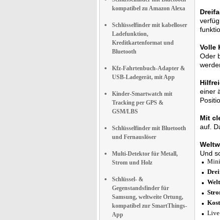
kompatibel zu Amazon Alexa
Dreif
verfü
Schlüsselfinder mit kabelloser
funkti
Ladefunktion,
Kreditkartenformat und
Volle
Bluetooth
Oder b
werden
Kfz-Fahrtenbuch-Adapter &
USB-Ladegerät, mit App
Hilfre
einer 
Kinder-Smartwatch mit
Positi
Tracking per GPS &
GSM/LBS
Mit c
auf. D
Schlüsselfinder mit Bluetooth
und Fernauslöser
Weltw
Und so
Multi-Detektor für Metall,
Mini
Strom und Holz
Drei
Schlüssel- &
Welt
Gegenstandsfinder für
Stro
Samsung, weltweite Ortung,
Kost
kompatibel zur SmartThings-
Live
App