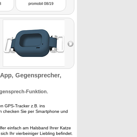
."
8
promobil 08/19
Oldtimer Markt 06/18
Motorra
 App, Gegensprecher,
gensprech-Funktion.
n GPS-Tracker z.B. ins
on checken Sie per Smartphone und
lfer einfach am Halsband Ihrer Katze
ch Ihr vierbeiniger Liebling befindet.