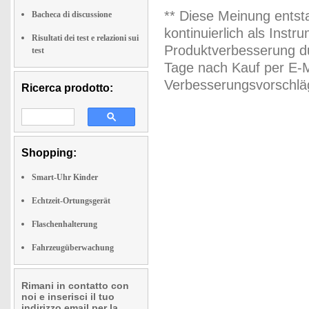
** Diese Meinung entst
Bacheca di discussione
kontinuierlich als Inst
Risultati dei test e relazioni sui
Produktverbesserung du
test
Tage nach Kauf per E-M
Verbesserungsvorschläg
Ricerca prodotto:
Shopping:
Smart-Uhr Kinder
Echtzeit-Ortungsgerät
Flaschenhalterung
Fahrzeugüberwachung
Rimani in contatto con
noi e inserisci il tuo
indirizzo email per la