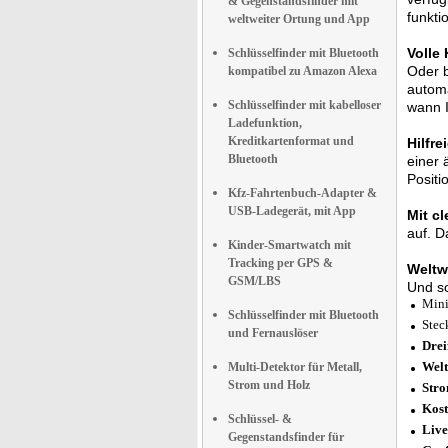
& Gegenstandsfinder mit
funkti
weltweiter Ortung und App
Volle
Schlüsselfinder mit Bluetooth
Oder b
kompatibel zu Amazon Alexa
automa
Schlüsselfinder mit kabelloser
wann I
Ladefunktion,
Kreditkartenformat und
Hilfre
Bluetooth
einer 
Positi
Kfz-Fahrtenbuch-Adapter &
USB-Ladegerät, mit App
Mit c
auf. D
Kinder-Smartwatch mit
Tracking per GPS &
Weltw
GSM/LBS
Und so
Mini
Schlüsselfinder mit Bluetooth
Stec
und Fernauslöser
Drei
Welt
Multi-Detektor für Metall,
Strom und Holz
Stro
Kost
Schlüssel- &
Live
Gegenstandsfinder für