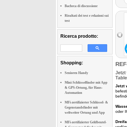
Bacheca di discussione
Risultati dei test e relazioni sui
test
Ricerca prodotto:
Shopping:
REF
Jetzt
Senioren Handy
Tabl
Mini-Schlüsselfinder mit App
Jetzt 
& GPS-Ortung, für Haus-
befest
Automation
befind
MFi-zertifizierter Schlüssel- &
Wasser
Gegenstandsfinder mit
oder I
weltweiter Ortung und App
Dreif
MFi-zertifizierter Geldbeutel-
verfü