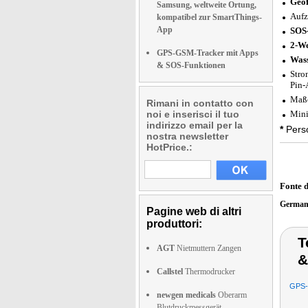
Geof
Samsung, weltweite Ortung,
Aufz
kompatibel zur SmartThings-
App
SOS-
2-W
GPS-GSM-Tracker mit Apps
Wass
& SOS-Funktionen
Stro
Pin-
Maße
Rimani in contatto con
noi e inserisci il tuo
Mini
indirizzo email per la
*
Pers
nostra newsletter
HotPrice.:
Fonte 
German
Pagine web di altri
produttori:
T
AGT
Nietmuttern Zangen
&
Callstel
Thermodrucker
GPS-G
newgen medicals
Oberarm
Blutdruckmessgerät