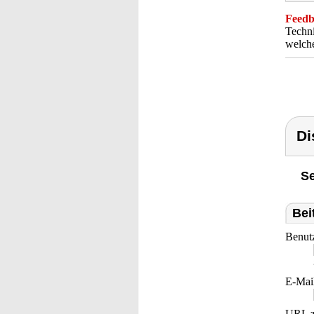
Feedba
Techni
welche
Di
Se
Bei
Benut
E-Mai
URL z