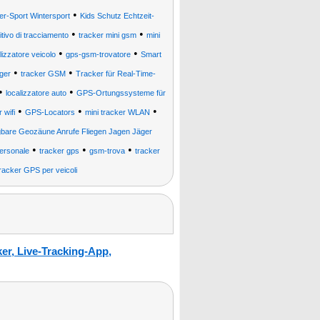
•
er-Sport Wintersport
Kids Schutz Echtzeit-
•
•
itivo di tracciamento
tracker mini gsm
mini
•
•
lizzatore veicolo
gps-gsm-trovatore
Smart
•
•
ger
tracker GSM
Tracker für Real-Time-
•
•
localizzatore auto
GPS-Ortungssysteme für
•
•
•
 wifi
GPS-Locators
mini tracker WLAN
gbare Geozäune Anrufe Fliegen Jagen Jäger
•
•
•
personale
tracker gps
gsm-trova
tracker
racker GPS per veicoli
r, Live-Tracking-App,