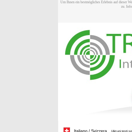
Um Ihnen ein bestmögliches Erlebnis auf dieser We
zu. Inf
Italiano / Svizzera
(Alcuni testi s