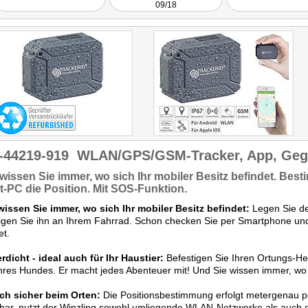
09/18
jederzeit wissen wollen wo
Ihre Lieblinge sind."
Getestet wurde NX-4437
-44219-919
WLAN/GPS/GSM-Tracker, App, Geg
 wissen Sie
immer,
wo sich Ihr mobiler Besitz befindet. Bes
et-PC
die Position. Mit
SOS-Funktion
.
wissen Sie immer, wo sich Ihr mobiler Besitz befindet:
Legen Sie de
igen Sie ihn an Ihrem Fahrrad. Schon checken Sie per Smartphone und 
et.
dicht - ideal auch für Ihr Haustier:
Befestigen Sie Ihren Ortungs-He
hres Hundes. Er macht jedes Abenteuer mit! Und Sie wissen immer, wo si
ach sicher beim Orten:
Die Positionsbestimmung erfolgt metergenau pe
gbar, nutzt der Winzling sowohl umliegende WLAN-Netzwerke als auc