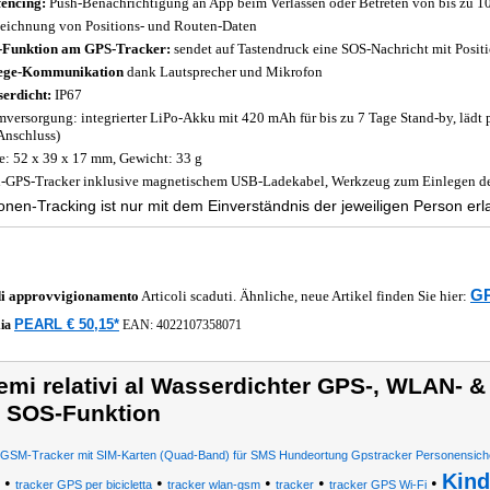
encing:
Push-Benachrichtigung an App beim Verlassen oder Betreten von bis zu 10
eichnung von Positions- und Routen-Daten
Funktion am GPS-Tracker:
sendet auf Tastendruck eine SOS-Nachricht mit Posit
ege-Kommunikation
dank Lautsprecher und Mikrofon
erdicht:
IP67
mversorgung: integrierter LiPo-Akku mit 420 mAh für bis zu 7 Tage Stand-by, lädt
Anschluss)
: 52 x 39 x 17 mm, Gewicht: 33 g
-GPS-Tracker inklusive magnetischem USB-Ladekabel, Werkzeug zum Einlegen de
onen-Tracking ist nur mit dem Einverständnis der jeweiligen Person erl
GP
di approvvigionamento
Articoli scaduti. Ähnliche, neue Artikel finden Sie hier:
PEARL € 50,15*
ia
EAN:
4022107358071
emi relativi al Wasserdichter GPS-, WLAN- 
 SOS-Funktion
SM-Tracker mit SIM-Karten (Quad-Band) für SMS Hundeortung Gpstracker Personensiche
Kind
•
•
•
•
•
tracker GPS per bicicletta
tracker wlan-gsm
tracker
tracker GPS Wi-Fi