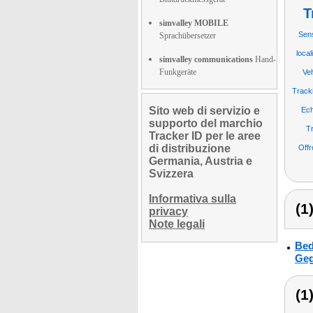
T
simvalley MOBILE
Sens
Sprachübersetzer
loca
simvalley communications
Hand-
Funkgeräte
Veh
Track
Sito web di servizio e
Ech
supporto del marchio
Tr
Tracker ID per le aree
di distribuzione
Offr
Germania, Austria e
Svizzera
Informativa sulla
(1
privacy
Note legali
Bed
Geg
(1