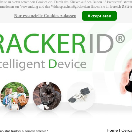
bsite zu bieten setzen wir Cookies ein. Durch das Klicken auf den Button "Akzeptieren" stim
ormationen zur Verwendung und den Widerspruchsmöglichkeiten finden Sie im Bereich
Daten
Nur essenzielle Cookies zulassen
Akzeptieren
Home
| Cerca
ono stati tradotti automaticamente.)