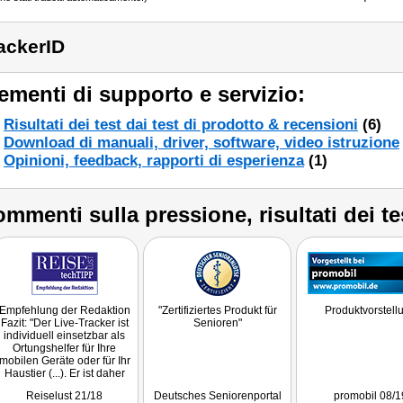
ackerID
ementi di supporto e servizio:
Risultati dei test dai test di prodotto & recensioni
(6)
Download di manuali, driver, software, video istruzione
Opinioni, feedback, rapporti di esperienza
(1)
mmenti sulla pressione, risultati dei te
Empfehlung der Redaktion
"Zertifiziertes Produkt für
Produktvorstell
Fazit: "Der Live-Tracker ist
Senioren"
individuell einsetzbar als
Ortungshelfer für Ihre
mobilen Geräte oder für Ihr
Haustier (...). Er ist daher
absolut empfehlenswert für
Reiselust 21/18
Deutsches Seniorenportal
promobil 08/1
alle, die weltweit und