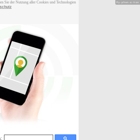
men Sie der Nutzung aller Cookies und Technologien
Hy-phen-a-tion
schutz
: