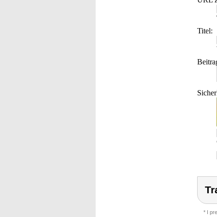
Titel:
Beitra
Sicher
Tr
* I p