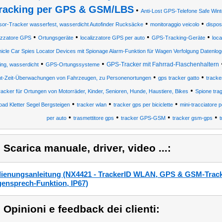
racking per GPS & GSM/LBS
•
Anti-Lost GPS-Telefone Safe Wint
•
•
or-Tracker wasserfest, wasserdicht Autofinder Rucksäcke
monitoraggio veicolo
dispos
•
•
•
•
lizzatore GPS
Ortungsgeräte
localizzatore GPS per auto
GPS-Tracking-Geräte
loca
icle Car Spies Locator Devices mit Spionage Alarm-Funktion für Wagen Verfolgung Datenlog
•
•
GPS-Tracker mit Fahrrad-Flaschenhaltern
ing, wasserdicht
GPS-Ortungssysteme
•
•
t-Zeit-Überwachungen von Fahrzeugen, zu Personenortungen
gps tracker gatto
tracker
•
acker für Ortungen von Motorräder, Kinder, Senioren, Hunde, Haustiere, Bikes
Spione tra
•
•
•
oad Kletter Segel Bergsteigen
tracker wlan
tracker gps per biciclette
mini-tracciatore 
•
•
•
•
per auto
trasmettitore gps
tracker GPS-GSM
tracker gsm-gps
t
) Scarica manuale, driver, video ...:
ienungsanleitung (NX4421 - TrackerID WLAN, GPS & GSM-Tracke
ensprech-Funktion, IP67)
) Opinioni e feedback dei clienti: