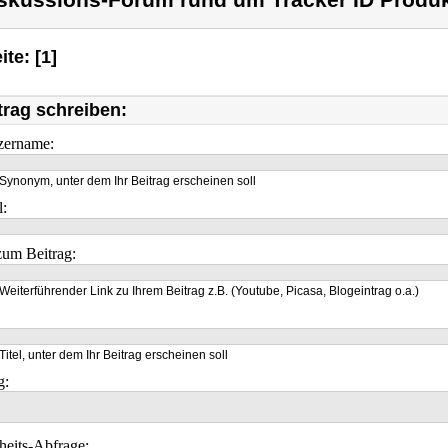
skussions-Forum rund um Tracker ID Produk
ite: [1]
trag schreiben:
zername:
Synonym, unter dem Ihr Beitrag erscheinen soll
l:
um Beitrag:
Weiterführender Link zu Ihrem Beitrag z.B. (Youtube, Picasa, Blogeintrag o.a.)
Titel, unter dem Ihr Beitrag erscheinen soll
g:
heits-Abfrage: