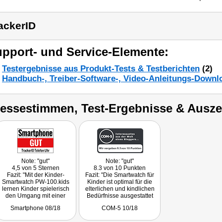
ackerID
pport- und Service-Elemente:
Testergebnisse aus Produkt-Tests & Testberichten
(2)
Handbuch-, Treiber-Software-, Video-Anleitungs-Downl
ressestimmen, Test-Ergebnisse & Ausz
Note: "gut"
Note: "gut"
4,5 von 5 Sternen
8.3 von 10 Punkten
Fazit: "Mit der Kinder-
Fazit: "Die Smartwatch für
Smartwatch PW-100.kids
Kinder ist optimal für die
lernen Kinder spielerisch
elterlichen und kindlichen
den Umgang mit einer
Bedürfnisse ausgestattet
Smartwatch."
und bietet nicht nur Spaß,
Smartphone 08/18
COM-5 10/18
sondern Sicherheit."