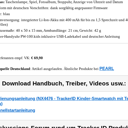
as:
Taschenlampe, Spiel, Fotoalbum, Stoppuhr, Anzeige von Uhrzeit und Datum
orm mit deutschen Vorschriften: dank sorgfältig angepasster Firmware
e: blau
mversorgung: integrierter Li-Ion-Akku mit 400 mAh für bis zu 1,5 Sprechzeit und 48
ellen)
usemaße: 40 x 50 x 15 mm, Armbandlänge: 21 cm, Gewicht: 42 g
er-Handyuhr PW-100.kids inklusive USB-Ladekabel und deutscher Anleitung
eferanten empf. VK:
€ 69,90
PEARL
quelle
Deutschland
: Artikel ausgelaufen. Ähnliche Produkte bei
) Download Handbuch, Treiber, Videos usw.:
ienungsanleitung (NX4476 - TrackerID Kinder-Smartwatch mit Te
u)
nellstartanleitung