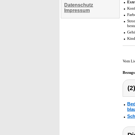
Extr
Datenschutz
Konf
Impressum
Farb
Stro
best
Gehä
Kind
Vom Li
Bezugs
(2
Bed
bla
Sch