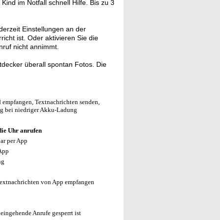
Kind im Notfall schnell Hilfe. Bis zu 3
rzeit Einstellungen an der
cht ist. Oder aktivieren Sie die
ruf nicht annimmt.
decker überall spontan Fotos. Die
d empfangen, Textnachrichten senden,
ng bei niedriger Akku-Ladung
die Uhr anrufen
ar per App
 App
ng
Textnachrichten von App empfangen
 eingehende Anrufe gesperrt ist