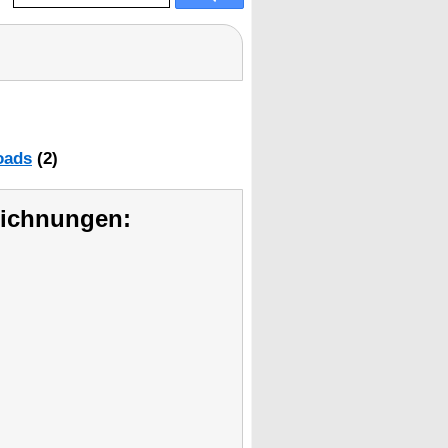
oads
(2)
eichnungen: