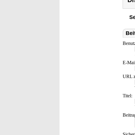
Di
Se
Bei
Benut
E-Mai
URL z
Titel:
Beitra
Sicher