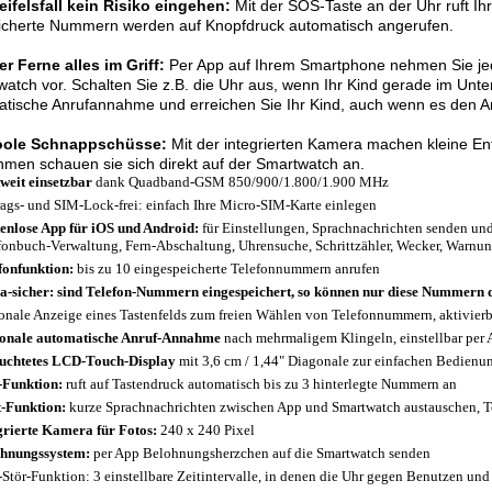
ifelsfall kein Risiko eingehen:
Mit der SOS-Taste an der Uhr ruft Ihr 
icherte Nummern werden auf Knopfdruck automatisch angerufen.
r Ferne alles im Griff:
Per App auf Ihrem Smartphone nehmen Sie jede
atch vor. Schalten Sie z.B. die Uhr aus, wenn Ihr Kind gerade im Unterri
tische Anrufannahme und erreichen Sie Ihr Kind, auch wenn es den An
oole Schnappschüsse:
Mit der integrierten Kamera machen kleine Ent
men schauen sie sich direkt auf der Smartwatch an.
weit einsetzbar
dank Quadband-GSM 850/900/1.800/1.900 MHz
rags- und SIM-Lock-frei: einfach Ihre Micro-SIM-Karte einlegen
enlose App für iOS und Android:
für Einstellungen, Sprachnachrichten senden un
fonbuch-Verwaltung, Fern-Abschaltung, Uhrensuche, Schrittzähler, Wecker, Warnu
fonfunktion:
bis zu 10 eingespeicherte Telefonnummern anrufen
a-sicher: sind Telefon-Nummern eingespeichert, so können nur diese Nummern 
onale Anzeige eines Tastenfelds zum freien Wählen von Telefonnummern, aktivierb
onale automatische Anruf-Annahme
nach mehrmaligem Klingeln, einstellbar per
uchtetes LCD-Touch-Display
mit 3,6 cm / 1,44" Diagonale zur einfachen Bedienu
Funktion:
ruft auf Tastendruck automatisch bis zu 3 hinterlegte Nummern an
-Funktion:
kurze Sprachnachrichten zwischen App und Smartwatch austauschen, 
grierte Kamera für Fotos:
240 x 240 Pixel
hnungssystem:
per App Belohnungsherzchen auf die Smartwatch senden
-Stör-Funktion: 3 einstellbare Zeitintervalle, in denen die Uhr gegen Benutzen und