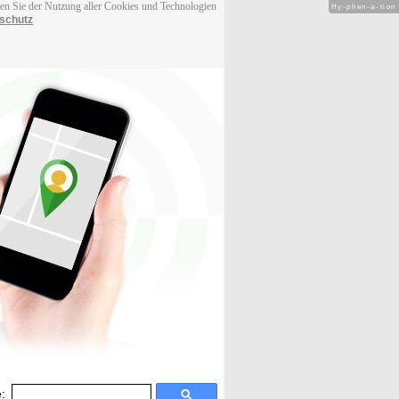
men Sie der Nutzung aller Cookies und Technologien
Hy-phen-a-tion
schutz
: