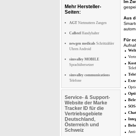
Im Zwe
Mehr Hersteller-
gespe
Seiten:
Aus de
AGT
Nietmuttern Zangen
Smartw
automa
Callstel
Handyhalter
Für c
newgen medicals
Schrittzähler
Aufnah
Uhren Android
Welt
Vert
simvalley MOBILE
Kost
Sprachübersetzer
Tele
Tele
simvalley communications
Telefone
Extr
Opti
Opti
Service- & Support-
Bele
Website der Marke
SOS-
Tracker ID für die
Chat
Vertriebsgebiete
Deutschland,
Inte
Österreich und
Belo
Schweiz
Anti