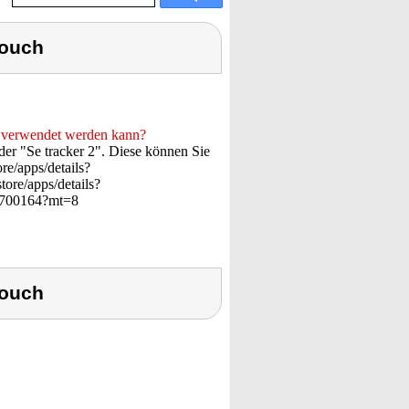
Touch
t verwendet werden kann?
der "Se tracker 2". Diese können Sie
re/apps/details?
ore/apps/details?
013700164?mt=8
Touch