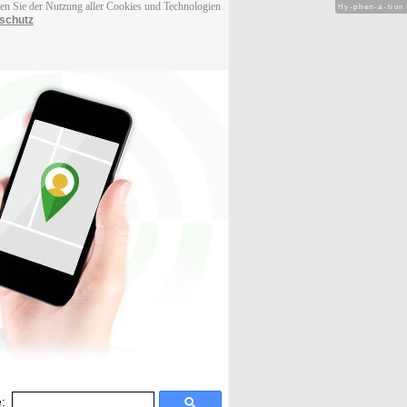
men Sie der Nutzung aller Cookies und Technologien
Hy-phen-a-tion
schutz
: