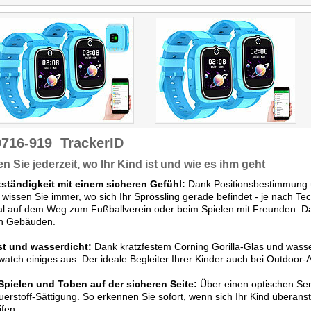
9716-919
TrackerID
n Sie jederzeit, wo Ihr Kind ist und wie es ihm geht
tständigkeit mit einem sicheren Gefühl:
Dank Positionsbestimmung
issen Sie immer, wo sich Ihr Sprössling gerade befindet - je nach Te
eal auf dem Weg zum Fußballverein oder beim Spielen mit Freunden. D
in Gebäuden.
t und wasserdicht:
Dank kratzfestem Corning Gorilla-Glas und wass
atch einiges aus. Der ideale Begleiter Ihrer Kinder auch bei Outdoor-
Spielen und Toben auf der sicheren Seite:
Über einen optischen Sen
uerstoff-Sättigung. So erkennen Sie sofort, wenn sich Ihr Kind überan
ifen.