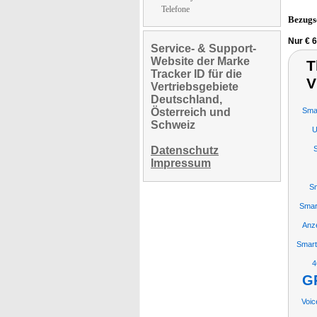
Telefone
Bezugs
Nur € 
Service- & Support-
Website der Marke
T
Tracker ID für die
V
Vertriebsgebiete
Deutschland,
Österreich und
Sma
Schweiz
U
Datenschutz
Impressum
Sm
Smar
Anze
Smar
G
Voic