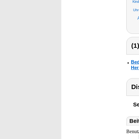
Kin
Uhr
(1
Bed
Her
Di
Se
Bei
Benut