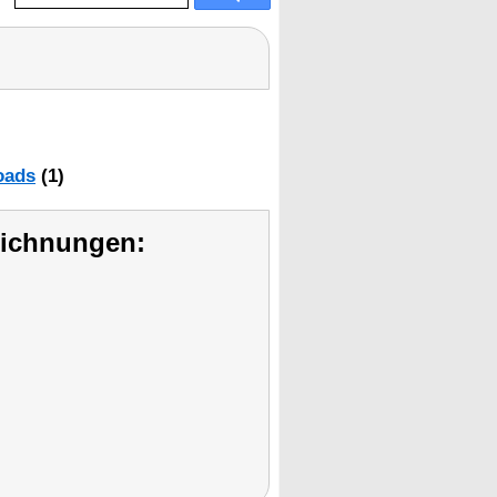
oads
(1)
eichnungen: