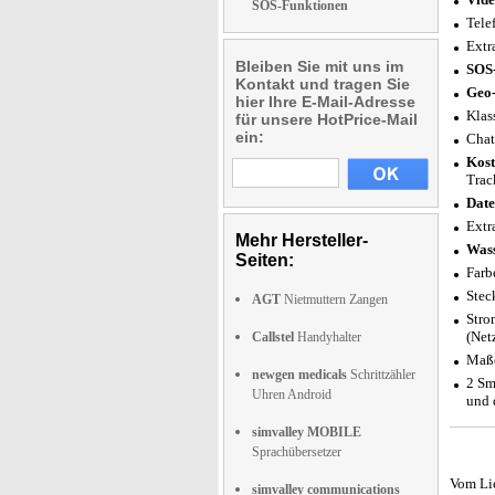
SOS-Funktionen
Tele
Extr
Bleiben Sie mit uns im
SOS-
Kontakt und tragen Sie
Geo-
hier Ihre E-Mail-Adresse
Klas
für unsere HotPrice-Mail
ein:
Chat
Kost
Trac
Date
Extr
Mehr Hersteller-
Wass
Seiten:
Farb
Stec
AGT
Nietmuttern Zangen
Stro
(Netz
Callstel
Handyhalter
Maße
newgen medicals
Schrittzähler
2 Sm
Uhren Android
und 
simvalley MOBILE
Sprachübersetzer
Vom Li
simvalley communications