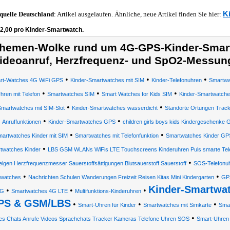
K
quelle
Deutschland
: Artikel ausgelaufen. Ähnliche, neue Artikel finden Sie hier:
62,00 pro Kinder-Smartwatch.
hemen-Wolke rund um 4G-GPS-Kinder-Smart
ideoanruf, Herzfrequenz- und SpO2-Messun
•
•
•
rt-Watches 4G WiFi GPS
Kinder-Smartwatches mit SIM
Kinder-Telefonuhren
Smartwa
•
•
•
hren mit Telefon
Smartwatches SIM
Smart Watches for Kids SIM
Kinder-Smartwatch
•
•
Smartwatches mit SIM-Slot
Kinder-Smartwatches wasserdicht
Standorte Ortungen Tracki
•
•
Anruffunktionen
Kinder-Smartwatches GPS
children girls boys kids Kindergeschenke G
•
•
artwatches Kinder mit SIM
Smartwatches mit Telefonfunktion
Smartwatches Kinder GP
•
twatches Kinder
LBS GSM WLANs WiFis LTE Touchscreens Kinderuhren Puls smarte Tele
•
igen Herzfrequenzmesser Sauerstoffsättigungen Blutsauerstoff Sauerstoff
SOS-Telefonu
•
•
twatches
Nachrichten Schulen Wanderungen Freizeit Reisen Kitas Mini Kindergarten
GPS
Kinder-Smartwat
•
•
•
4G
Smartwatches 4G LTE
Multifunktions-Kinderuhren
PS & GSM/LBS
•
•
•
Smart-Uhren für Kinder
Smartwatches mit Simkarte
Smar
•
es Chats Anrufe Videos Sprachchats Tracker Kameras Telefone Uhren SOS
Smart-Uhren 