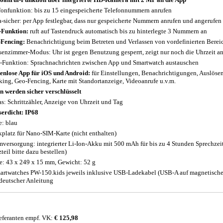
fonfunktion: bis zu 15 eingespeicherte Telefonnummern anrufen
a-sicher: per App festlegbar, dass nur gespeicherte Nummern anrufen und angerufen
Funktion:
ruft auf Tastendruck automatisch bis zu hinterlegte 3 Nummern an
Fencing:
Benachrichtigung beim Betreten und Verlassen von vordefinierten Berei
senzimmer-Modus: Uhr ist gegen Benutzung gesperrt, zeigt nur noch die Uhrzeit an,
-Funktion: Sprachnachrichten zwischen App und Smartwatch austauschen
enlose App für iOS und Android:
für Einstellungen, Benachrichtigungen, Auslös
king, Geo-Fencing, Karte mit Standortanzeige, Videoanrufe u.v.m.
n werden sicher verschlüsselt
as: Schrittzähler, Anzeige von Uhrzeit und Tag
erdicht: IP68
e: blau
kplatz für Nano-SIM-Karte (nicht enthalten)
mversorgung: integrierter Li-Ion-Akku mit 500 mAh für bis zu 4 Stunden Sprechzei
teil bitte dazu bestellen)
: 43 x 249 x 15 mm, Gewicht: 52 g
artwatches PW-150.kids jeweils inklusive USB-Ladekabel (USB-A auf magnetischen
deutscher Anleitung
eferanten empf. VK:
€ 125,98