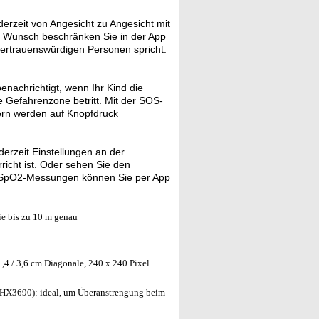
erzeit von Angesicht zu Angesicht mit
f Wunsch beschränken Sie in der App
 vertrauenswürdigen Personen spricht.
nachrichtigt, wenn Ihr Kind die
e Gefahrenzone betritt. Mit der SOS-
mern werden auf Knopfdruck
rzeit Einstellungen an der
richt ist. Oder sehen Sie den
nd SpO2-Messungen können Sie per App
e bis zu 10 m genau
,4 / 3,6 cm Diagonale, 240 x 240 Pixel
 HX3690): ideal, um Überanstrengung beim