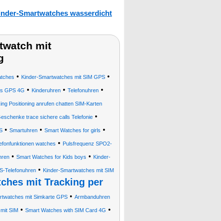
inder-Smartwatches wasserdicht
watch mit
g
•
•
tches
Kinder-Smartwatches mit SIM GPS
•
•
•
es GPS 4G
Kinderuhren
Telefonuhren
ng Positioning anrufen chatten SIM-Karten
•
eschenke trace sichere calls Telefonie
•
•
•
S
Smartuhren
Smart Watches for girls
•
fonfunktionen watches
Pulsfrequenz SPO2-
•
•
hren
Smart Watches for Kids boys
Kinder-
•
-Telefonuhren
Kinder-Smartwatches mit SIM
ches mit Tracking per
•
twatches mit Simkarte GPS
Armbanduhren
•
•
mit SIM
Smart Watches with SIM Card 4G