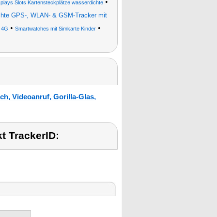
•
isplays Slots Kartensteckplätze wasserdichte
chte GPS-, WLAN- & GSM-Tracker mit
•
•
 4G
Smartwatches mit Simkarte Kinder
, Videoanruf, Gorilla-Glas,
t TrackerID: