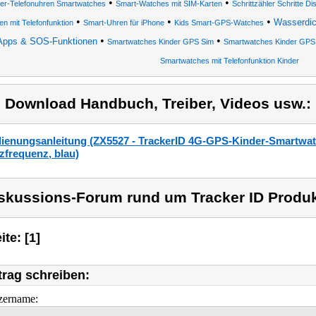
•
•
der-Telefonuhren Smartwatches
Smart-Watches mit SIM-Karten
Schrittzähler Schritte D
•
•
•
Wasserdi
en mit Telefonfunktion
Smart-Uhren für iPhone
Kids Smart-GPS-Watches
•
•
Apps & SOS-Funktionen
Smartwatches Kinder GPS Sim
Smartwatches Kinder GPS
Smartwatches mit Telefonfunktion Kinder
) Download Handbuch, Treiber, Videos usw.:
ienungsanleitung (ZX5527 - TrackerID 4G-GPS-Kinder-Smartwatch
zfrequenz, blau)
skussions-Forum rund um Tracker ID Produk
ite: [1]
trag schreiben:
zername: