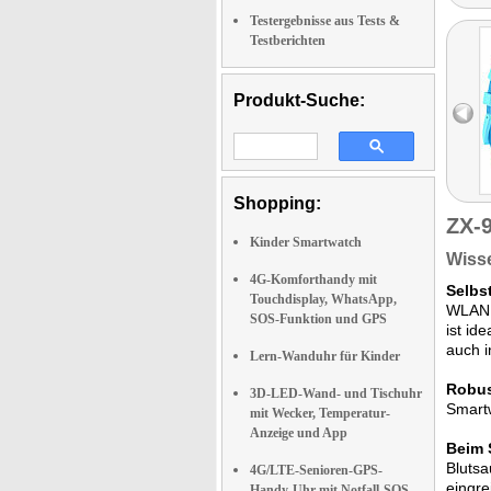
Testergebnisse aus Tests &
Testberichten
Produkt-Suche:
Shopping:
ZX-
Kinder Smartwatch
Wisse
4G-Komforthandy mit
Selbs
Touchdisplay, WhatsApp,
WLAN w
SOS-Funktion und GPS
ist id
auch 
Lern-Wanduhr für Kinder
Robus
3D-LED-Wand- und Tischuhr
Smartw
mit Wecker, Temperatur-
Anzeige und App
Beim 
Blutsa
4G/LTE-Senioren-GPS-
eingre
Handy-Uhr mit Notfall-SOS-