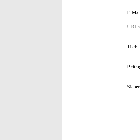
E-Mai
URL z
Titel:
Beitra
Sicher