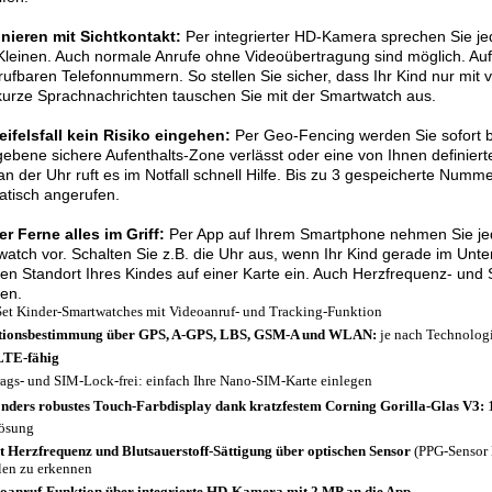
onieren mit Sichtkontakt:
Per integrierter HD-Kamera sprechen Sie jed
Kleinen. Auch normale Anrufe ohne Videoübertragung sind möglich. Au
rufbaren Telefonnummern. So stellen Sie sicher, dass Ihr Kind nur mit
urze Sprachnachrichten tauschen Sie mit der Smartwatch aus.
ifelsfall kein Risiko eingehen:
Per Geo-Fencing werden Sie sofort be
ebene sichere Aufenthalts-Zone verlässt oder eine von Ihnen definiert
an der Uhr ruft es im Notfall schnell Hilfe. Bis zu 3 gespeicherte Num
tisch angerufen.
r Ferne alles im Griff:
Per App auf Ihrem Smartphone nehmen Sie jede
atch vor. Schalten Sie z.B. die Uhr aus, wenn Ihr Kind gerade im Unter
len Standort Ihres Kindes auf einer Karte ein. Auch Herzfrequenz- u
en.
Set Kinder-Smartwatches mit Videoanruf- und Tracking-Funktion
tionsbestimmung über GPS, A-GPS, LBS, GSM-A und WLAN:
je nach Technologi
LTE-fähig
rags- und SIM-Lock-frei: einfach Ihre Nano-SIM-Karte einlegen
nders robustes Touch-Farbdisplay dank kratzfestem Corning Gorilla-Glas V3:
1
ösung
t Herzfrequenz und Blutsauerstoff-Sättigung über optischen Sensor
(PPG-Sensor
len zu erkennen
oanruf-Funktion über integrierte HD-Kamera mit 2 MP an die App