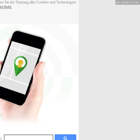
men Sie der Nutzung aller Cookies und Technologien
Hy-phen-a-tion
schutz
: