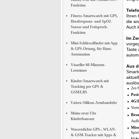
Funktion
Telef
Ihren 
Fitness-Smartwatch mit GPS,
die an
Herzfrequenz- und SpO2-
Auch k
Sensor und Freisprech-
Funktion
Im Zwe
Mini-Schlüsselfinder mit App
vorgeg
& GPS-Ortung, für Haus-
Taste 
Automation
automa
Visueller 60-Minuten-
Aus de
Lerntimer
Smartw
aktuel
Kinder-Smartwatch mit
auslös
Tracking per GPS &
2er-
GSM/LBS
Posi
4G/
Unisex-Silikon-Armbanduhr
Vert
Meine erste Uhr
Beso
Kinderbausatz
Aufl
Miss
Wasserdichte GPS-, WLAN-
Spie
& GSM-Tracker mit Apps &
Vide