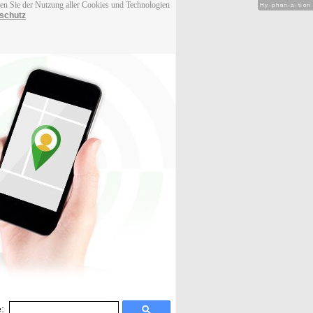
men Sie der Nutzung aller Cookies und Technologien
Hy-phen-a-tion
schutz
: