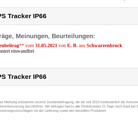
S Tracker IP66
räge, Meinungen, Beurteilungen:
nbeitrag
** vom
31.05.2021
von
E. B.
aus
Schwarzenbruck
oniert einwandfrei
S Tracker IP66
ese Meinung entstammt unserer Kundenbefragung, die wir seit 2010 kontinuierlich als Instru
ktverbesserung durchführen. Wir befragen hierzu alle Direktkunden 21 Tage nach Kauf per E
sserungsvorschlägen mit der Lieferung sowie den bestellten Produkten.