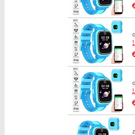
G
1
A
G
1
P
Z