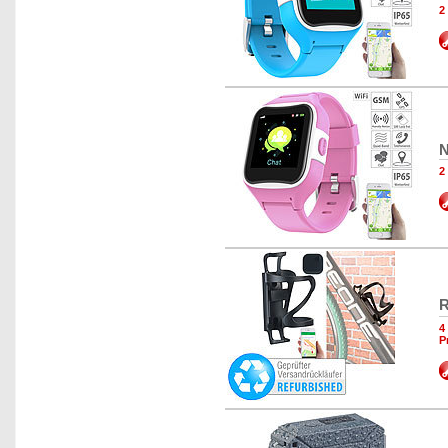
2
N
2
R
4
P