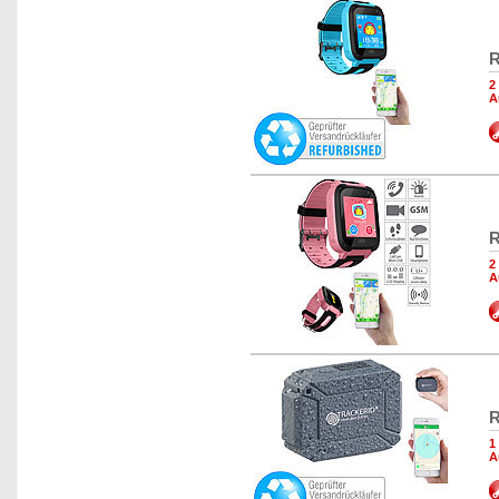
R
2
A
R
2
A
R
1
A