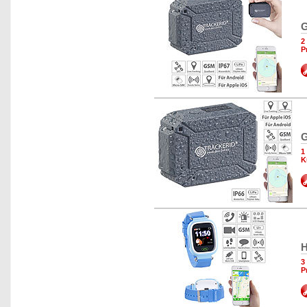
G
2
P
G
1
K
H
3
P