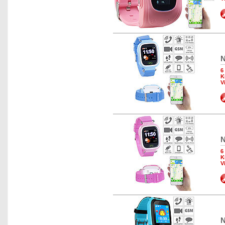
N
6
K
V
N
6
K
V
N