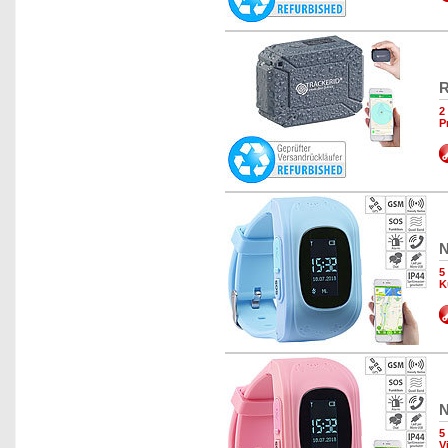
R
2
P
N
5
K
N
5
V