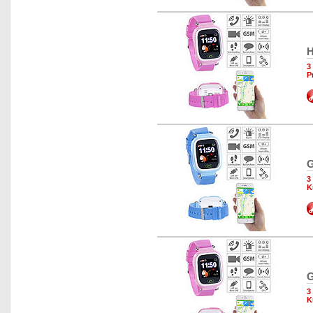
H
3
P
G
3
K
G
3
K