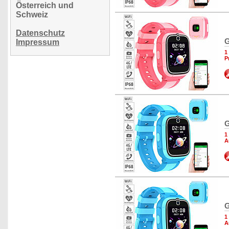
Österreich und
Schweiz
Datenschutz
G
Impressum
1
P
G
1
A
G
1
A