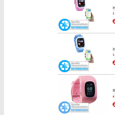
H
1
H
1
R
4