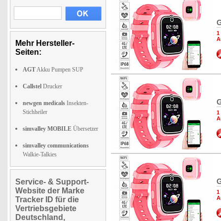
G
1
A
Mehr Hersteller-
Seiten:
AGT
Akku Pumpen SUP
Callstel
Drucker
G
newgen medicals
Insekten-
Stichheiler
1
A
simvalley MOBILE
Übersetzer
simvalley communications
Walkie-Talkies
G
Service- & Support-
Website der Marke
1
A
Tracker ID für die
Vertriebsgebiete
Deutschland,