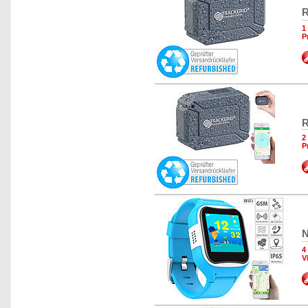
R
1
P
R
2
P
N
4
V