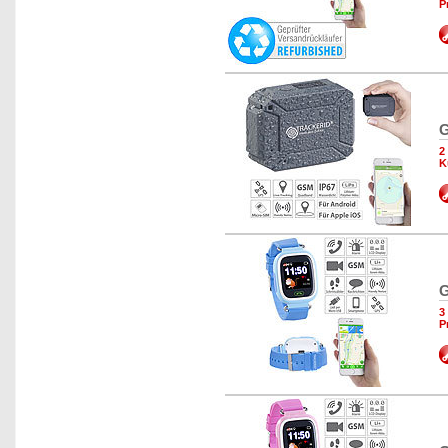
P
G
2
K
G
3
P