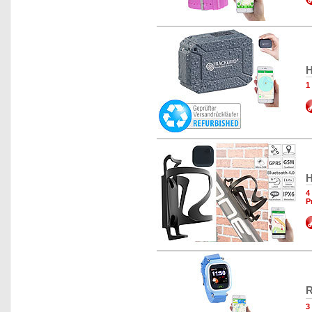
H
1
H
4
P
R
3