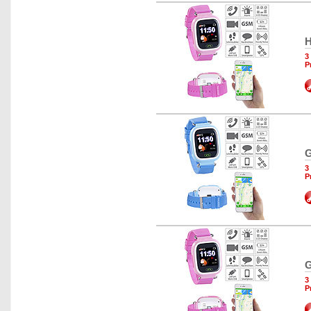
H
3
P
G
3
P
G
3
P