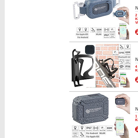
N
2
K
V
N
4
K
N
1
K