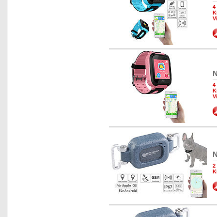
4
K
V
N
4
K
V
N
2
K