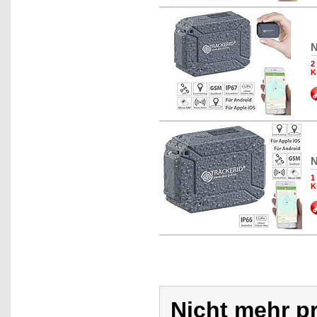
N
2
K
N
1
K
Nicht mehr pr