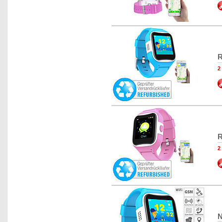
R
2
R
2
N