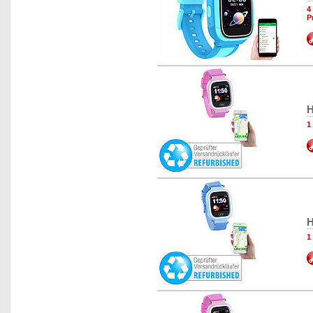
4
P
H
1
H
1