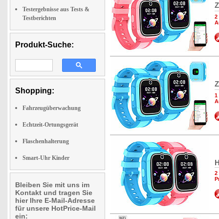
Z
Testergebnisse aus Tests &
2
Testberichten
A
Produkt-Suche:
Z
Shopping:
1
A
Fahrzeugüberwachung
Echtzeit-Ortungsgerät
Flaschenhalterung
Smart-Uhr Kinder
H
2
P
Bleiben Sie mit uns im
Kontakt und tragen Sie
hier Ihre E-Mail-Adresse
für unsere HotPrice-Mail
ein: