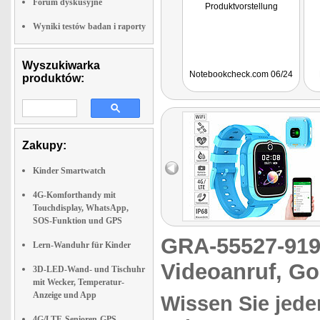
Forum dyskusyjne
Produktvorstellung
Wyniki testów badan i raporty
Wyszukiwarka
Notebookcheck.com 06/24
produktów:
Zakupy:
Kinder Smartwatch
4G-Komforthandy mit
Touchdisplay, WhatsApp,
SOS-Funktion und GPS
GRA-55527-9
Lern-Wanduhr für Kinder
Videoanruf, Gor
3D-LED-Wand- und Tischuhr
mit Wecker, Temperatur-
Anzeige und App
Wissen Sie jeder
4G/LTE-Senioren-GPS-