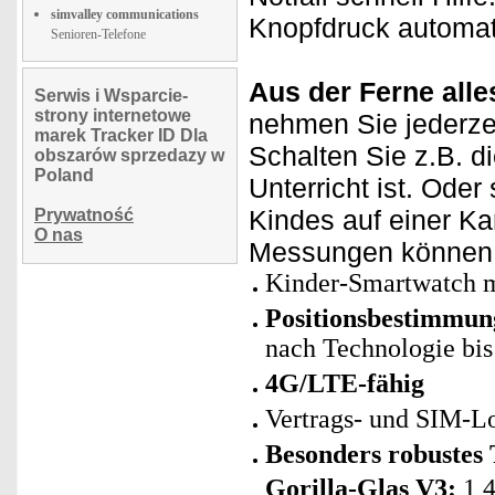
simvalley communications
Knopfdruck automat
Senioren-Telefone
Aus der Ferne alles
Serwis i Wsparcie-
strony internetowe
nehmen Sie jederzei
marek Tracker ID Dla
Schalten Sie z.B. d
obszarów sprzedazy w
Poland
Unterricht ist. Oder
Kindes auf einer Ka
Prywatność
O nas
Messungen können 
Kinder-Smartwatch m
Positionsbestimmu
nach Technologie bi
4G/LTE-fähig
Vertrags- und SIM-Lo
Besonders robustes
Gorilla-Glas V3:
1,4