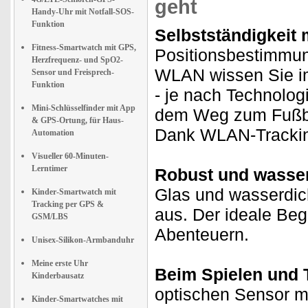
geht
Handy-Uhr mit Notfall-SOS-
Funktion
Selbstständigkeit 
Fitness-Smartwatch mit GPS,
Positionsbestimmu
Herzfrequenz- und SpO2-
WLAN wissen Sie im
Sensor und Freisprech-
Funktion
- je nach Technologi
Mini-Schlüsselfinder mit App
dem Weg zum Fußbal
& GPS-Ortung, für Haus-
Dank WLAN-Tracking
Automation
Visueller 60-Minuten-
Lerntimer
Robust und wasser
Glas und wasserdic
Kinder-Smartwatch mit
Tracking per GPS &
aus. Der ideale Begl
GSM/LBS
Abenteuern.
Unisex-Silikon-Armbanduhr
Meine erste Uhr
Beim Spielen und T
Kinderbausatz
optischen Sensor mi
Kinder-Smartwatches mit