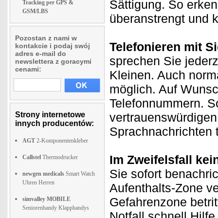
Sättigung. So erken
Tracking per GPS &
GSM/LBS
überanstrengt und 
Pozostan z nami w
Telefonieren mit S
kontakcie i podaj swój
adres e-mail do
sprechen Sie jederz
newslettera z goracymi
cenami:
Kleinen. Auch norm
möglich. Auf Wunsc
Telefonnummern. So 
Strony internetowe
vertrauenswürdigen
innych producentów:
Sprachnachrichten 
AGT
2-Komponentenkleber
Im Zweifelsfall kei
Callstel
Thermodrucker
Sie sofort benachri
newgen medicals
Smart Watch
Uhren Herren
Aufenthalts-Zone ve
Gefahrenzone betrit
simvalley MOBILE
Seniorenhandy Klapphandys
Notfall schnell Hil