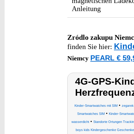
magnetischen Ladekon
Anleitung
Zródlo zakupu
Niemc
Kind
finden Sie hier:
PEARL € 59,
Niemcy
4G-GPS-Kind
Herzfrequen
•
Kinder-Smartwatches mit SIM
zegarek 
•
Smartwatches SIM
Kinder-Smartwa
•
wasserdicht
Standorte Ortungen Tracking
boys kids Kindergeschenke Geschenke tr