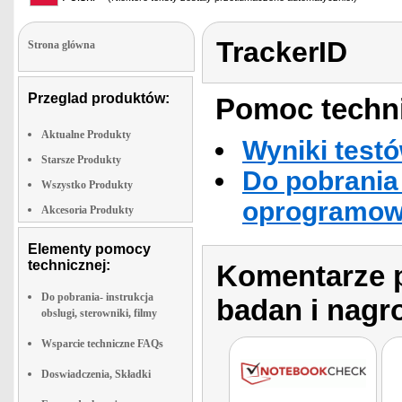
TrackerID
Strona glówna
Przeglad produktów:
Pomoc techni
Aktualne Produkty
Wyniki testó
Starsze Produkty
Do pobrania 
Wszystko Produkty
oprogramowa
Akcesoria Produkty
Elementy pomocy
technicznej:
Komentarze p
Do pobrania- instrukcja
badan i nagr
obslugi, sterowniki, filmy
Wsparcie techniczne FAQs
Doswiadczenia, Składki