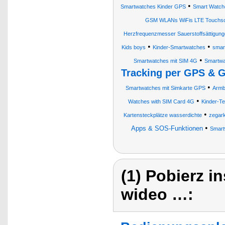
•
Smartwatches Kinder GPS
Smart Watche
GSM WLANs WiFis LTE Touchscre
Herzfrequenzmesser Sauerstoffsättigunge
•
•
Kids boys
Kinder-Smartwatches
smar
•
Smartwatches mit SIM 4G
Smartwa
Tracking per GPS &
•
Smartwatches mit Simkarte GPS
Armb
•
Watches with SIM Card 4G
Kinder-T
•
Kartensteckplätze wasserdichte
zegark
•
Apps & SOS-Funktionen
Smart
(1) Pobierz i
wideo …: