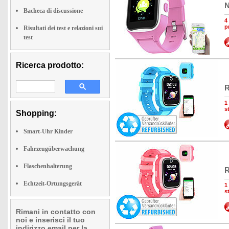
N
Bacheca di discussione
4
p
Risultati dei test e relazioni sui
test
Ricerca prodotto:
R
1
s
Shopping:
Smart-Uhr Kinder
Fahrzeugüberwachung
Flaschenhalterung
R
Echtzeit-Ortungsgerät
1
s
Rimani in contatto con
noi e inserisci il tuo
indirizzo email per la