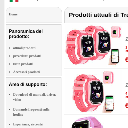
Prodotti attuali di T
Home
Panoramica del
prodotto:
Z
1
attuali prodotti
s
precedenti prodotti
tutto prodotti
Accessori prodotti
Area di supporto:
Z
4
Download di manuali, driver,
s
video
Domande frequenti sulla
hotline
Esperienza, riscontri