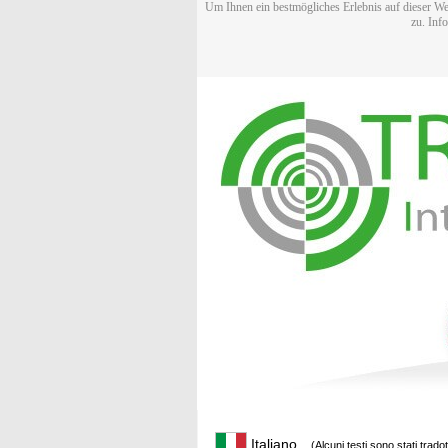
Um Ihnen ein bestmögliches Erlebnis auf dieser We
zu. Inf
Italiano
(Alcuni testi sono stati trado