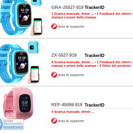
GRA-25527-919
TrackerID
1 Scarica manuale, driver ...
•
1 Feedback dei clienti
stampa e premi della stampa
Area di supporto
ZX-5527-919
TrackerID
4 Scarica manuale, driver ...
•
1 Feedback dei clienti
stampa e premi della stampa
•
3 Video del prodotto
Area di supporto
REF-45099-919
TrackerID
4 Scarica manuale, driver ...
Area di supporto