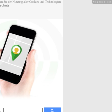
men Sie der Nutzung aller Cookies und Technologien
Hy-phen-a-tion
schutz
: