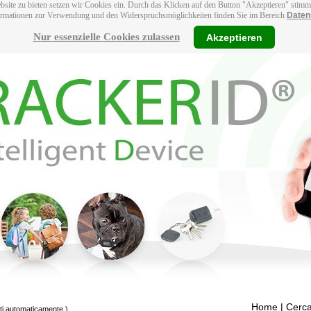
bsite zu bieten setzen wir Cookies ein. Durch das Klicken auf den Button "Akzeptieren" stim
ormationen zur Verwendung und den Widerspruchsmöglichkeiten finden Sie im Bereich
Daten
Nur essenzielle Cookies zulassen
Akzeptieren
Home
| Cerca
tti automaticamente.)