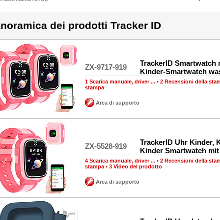
noramica dei prodotti Tracker ID
TrackerID Smartwatch 
ZX-9717-919
Kinder-Smartwatch was
1 Scarica manuale, driver ...
•
2 Recensioni della sta
stampa
Area di supporto
TrackerID Uhr Kinder, 
ZX-5528-919
Kinder Smartwatch mit
4 Scarica manuale, driver ...
•
2 Recensioni della sta
stampa
•
3 Video del prodotto
Area di supporto