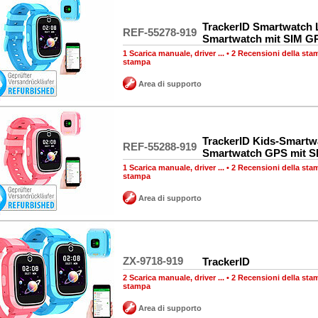
TrackerID Smartwatch 
REF-55278-919
Smartwatch mit SIM G
1 Scarica manuale, driver ...
•
2 Recensioni della sta
stampa
Area di supporto
TrackerID Kids-Smartw
REF-55288-919
Smartwatch GPS mit S
1 Scarica manuale, driver ...
•
2 Recensioni della sta
stampa
Area di supporto
ZX-9718-919
TrackerID
2 Scarica manuale, driver ...
•
2 Recensioni della sta
stampa
Area di supporto