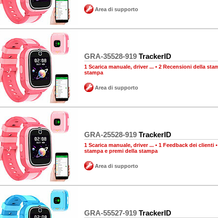
Area di supporto
GRA-35528-919
TrackerID
1 Scarica manuale, driver ...
•
2 Recensioni della sta
stampa
Area di supporto
GRA-25528-919
TrackerID
1 Scarica manuale, driver ...
•
1 Feedback dei clienti
stampa e premi della stampa
Area di supporto
GRA-55527-919
TrackerID