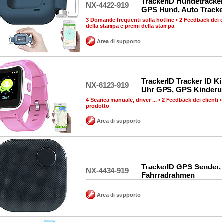
TrackerID Hundetracker
NX-4422-919
GPS Hund, Auto Track
3 Domande frequenti sulla hotline
•
2 Feedback dei c
della stampa e premi della stampa
Area di supporto
TrackerID Tracker ID K
NX-6123-919
Uhr GPS, GPS Kinderu
4 Scarica manuale, driver ...
•
2 Feedback dei clienti
prodotto
Area di supporto
TrackerID GPS Sender,
NX-4434-919
Fahrradrahmen
Area di supporto