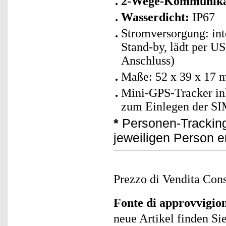
2-Wege-Kommunika
Wasserdicht:
IP67
Stromversorgung: int
Stand-by, lädt per U
Anschluss)
Maße: 52 x 39 x 17 
Mini-GPS-Tracker i
zum Einlegen der SI
*
Personen-Tracking
jeweiligen Person e
Prezzo di Vendita Cons
Fonte di approvvigi
neue Artikel finden Si