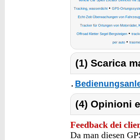
Vehicle Car Spies Locator Devices mit 
•
Tracking, wasserdicht
GPS-Ortungssys
Echt-Zeit-Überwachungen von Fahrzeug
Tracker für Ortungen von Motorräder, K
•
Offroad Kletter Segel Bergsteigen
track
•
per auto
trasmet
(1) Scarica ma
Bedienungsanle
(4) Opinioni e
Feedback dei clien
Da man diesen GPS