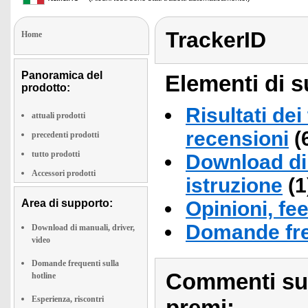
TrackerID
Home
Panoramica del
Elementi di s
prodotto:
Risultati dei
attuali prodotti
recensioni
(
precedenti prodotti
tutto prodotti
Download di 
Accessori prodotti
istruzione
(1
Area di supporto:
Opinioni, fe
Domande fre
Download di manuali, driver,
video
Domande frequenti sulla
Commenti sull
hotline
Esperienza, riscontri
premi: