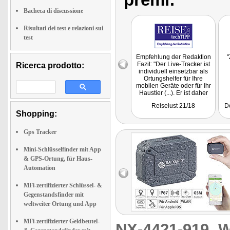
Bacheca di discussione
Risultati dei test e relazioni sui
test
Empfehlung der Redaktion
"
Fazit: "Der Live-Tracker ist
Ricerca prodotto:
individuell einsetzbar als
Ortungshelfer für Ihre
mobilen Geräte oder für Ihr
Haustier (...). Er ist daher
absolut empfehlenswert für
Reiselust 21/18
D
alle, die weltweit und
Shopping:
jederzeit wissen wollen wo
Ihre Lieblinge sind."
Getestet wurde NX-4437
Gps Tracker
Mini-Schlüsselfinder mit App
& GPS-Ortung, für Haus-
Automation
MFi-zertifizierter Schlüssel- &
Gegenstandsfinder mit
weltweiter Ortung und App
MFi-zertifizierter Geldbeutel-
NX-4421-919
W