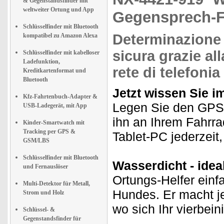
& Gegenstandsfinder mit
weltweiter Ortung und App
Gegensprech-F
Schlüsselfinder mit Bluetooth
Determinazione 
kompatibel zu Amazon Alexa
sicura grazie a
Schlüsselfinder mit kabelloser
Ladefunktion,
rete di telefoni
Kreditkartenformat und
Bluetooth
Jetzt wissen Sie i
Kfz-Fahrtenbuch-Adapter &
Legen Sie den GPS-T
USB-Ladegerät, mit App
ihn an Ihrem Fahrr
Kinder-Smartwatch mit
Tracking per GPS &
Tablet-PC jederzeit,
GSM/LBS
Schlüsselfinder mit Bluetooth
Wasserdicht - idea
und Fernauslöser
Ortungs-Helfer einf
Multi-Detektor für Metall,
Hundes. Er macht j
Strom und Holz
wo sich Ihr vierbein
Schlüssel- &
Gegenstandsfinder für