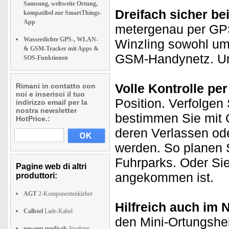
Samsung, weltweite Ortung,
Dreifach sicher be
kompatibel zur SmartThings-
App
metergenau per GPS-
Wasserdichte GPS-, WLAN-
Winzling sowohl u
& GSM-Tracker mit Apps &
GSM-Handynetz. Und
SOS-Funktionen
Volle Kontrolle pe
Rimani in contatto con
noi e inserisci il tuo
Position. Verfolgen
indirizzo email per la
nostra newsletter
bestimmen Sie mit G
HotPrice.:
deren Verlassen ode
werden. So planen S
Fuhrparks. Oder Sie
Pagine web di altri
angekommen ist.
produttori:
AGT
2-Komponentenkleber
Hilfreich auch im 
Callstel
Lade-Kabel
den Mini-Ortungshelf
newgen medicals
Insekten-