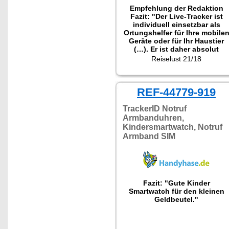
Empfehlung der Redaktion
Fazit: "Der Live-Tracker ist
individuell einsetzbar als
Ortungshelfer für Ihre mobile
Geräte oder für Ihr Haustier
(…). Er ist daher absolut
empfehlenswert für alle, die
Reiselust 21/18
weltweit und jederzeit wissen
wollen wo Ihre Lieblinge
sind."
Getestet wurde NX-4437
REF-44779-919
TrackerID Notruf
Armbanduhren,
Kindersmartwatch, Notruf
Armband SIM
Fazit: "Gute Kinder
Smartwatch für den kleinen
Geldbeutel."