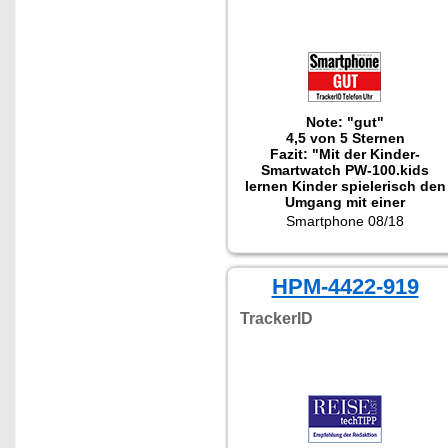
Note: "gut"
4,5 von 5 Sternen
Fazit: "Mit der Kinder-
Smartwatch PW-100.kids
lernen Kinder spielerisch den
Umgang mit einer
Smartwatch."
Smartphone 08/18
HPM-4422-919
TrackerID