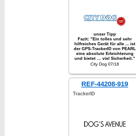
unser Tipp
Fazit: "Ein tolles und sehr
hilfreiches Gerät für alle ... ist
der GPS-TrackerID von PEARL
eine absolute Erleichterung
und bietet … viel Sicherheit."
City Dog 07/18
REF-44208-919
TrackerID