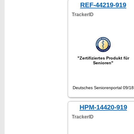
gewinnt man eine Sicherheit,
REF-44219-919
die ihres gleichen sucht."
Getestet wurde NX4419
TrackerID
"Zertifiziertes Produkt für
Senioren"
Deutsches Seniorenportal 09/18
HPM-14420-919
TrackerID