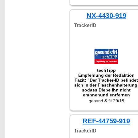
wollen wo Ihre Lieblinge
sind."
Getestet wurde NX-4437
NX-4430-919
TrackerID
techTipp
Empfehlung der Redaktion
Fazit: "Der Tracker-ID befindet
sich in der Flaschenhalterung
sodass Diebe ihn nicht
erahnenund entfernen
können. Daher unser
gesund & fit 29/18
absolutes Must-have für alle,
die sicher vor Dieben sein
wollen."
REF-44759-919
TrackerID