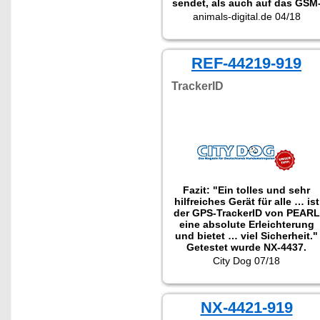
sendet, als auch auf das GSM
Handynetz zugreifen kann.
animals-digital.de 04/18
Beste Voraussetzungen bietet
zum Beispiel TrackerID.
REF-44219-919
TrackerID
Fazit: "Ein tolles und sehr
hilfreiches Gerät für alle … ist
der GPS-TrackerID von PEARL
eine absolute Erleichterung
und bietet … viel Sicherheit."
Getestet wurde NX-4437.
City Dog 07/18
NX-4421-919