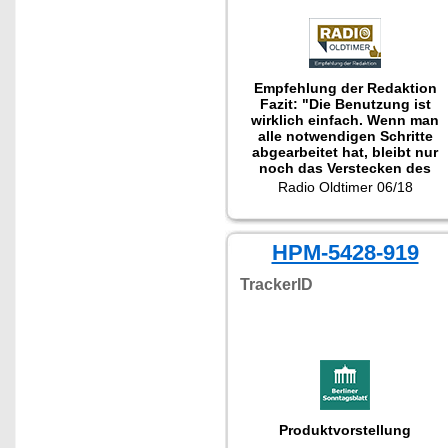
Empfehlung der Redaktion
Fazit: "Die Benutzung ist
wirklich einfach. Wenn man
alle notwendigen Schritte
abgearbeitet hat, bleibt nur
noch das Verstecken des
kleinen Gerätes in dem
Radio Oldtimer 06/18
geliebten Automobil und eine
Spurensuche steht nichts
mehr im Wege. Dadurch
gewinnt man eine Sicherheit,
HPM-5428-919
die ihres gleichen sucht."
Getestet wurde NX-4419.
TrackerID
Produktvorstellung