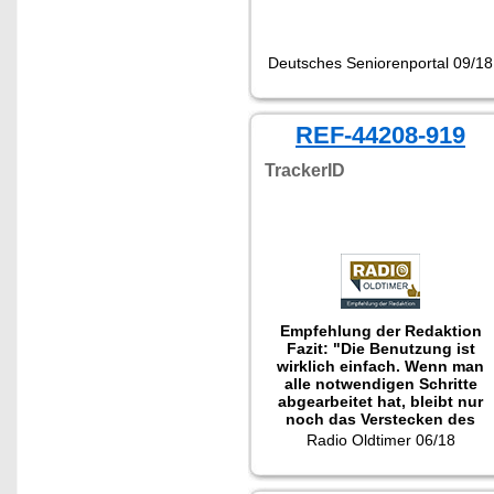
Deutsches Seniorenportal 09/18
REF-44208-919
TrackerID
Empfehlung der Redaktion
Fazit: "Die Benutzung ist
wirklich einfach. Wenn man
alle notwendigen Schritte
abgearbeitet hat, bleibt nur
noch das Verstecken des
kleinen Gerätes in dem
Radio Oldtimer 06/18
geliebten Automobil und eine
Spurensuche steht nichts
mehr im Wege. Dadurch