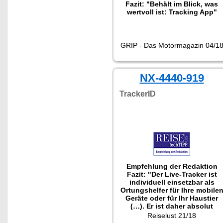
Fazit: "Behält im Blick, was
wertvoll ist: Tracking App"
GRIP - Das Motormagazin 04/1
NX-4440-919
TrackerID
Empfehlung der Redaktion
Fazit: "Der Live-Tracker ist
individuell einsetzbar als
Ortungshelfer für Ihre mobile
Geräte oder für Ihr Haustier
(…). Er ist daher absolut
empfehlenswert für alle, die
Reiselust 21/18
weltweit und jederzeit wissen