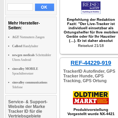
Empfehlung der Redaktion
Mehr Hersteller-
Fazit: "Der Live-Tracker ist
Seiten:
individuell einsetzbar als
Ortungshelfer für Ihre mobile
Geräte oder für Ihr Haustier
AGT
Nietmuttern Zangen
(…). Er ist daher absolut
empfehlenswert für alle, die
Reiselust 21/18
Callstel
Handyhalter
weltweit und jederzeit wissen
wollen wo Ihre Lieblinge
newgen medicals
Schrittzähler
sind."
Uhren Android
Getestet wurde NX-4437
REF-44229-919
simvalley MOBILE
TrackerID Autofinder, GPS
Sprachübersetzer
Tracker Hunde, GPS
Tracking, GPS Ortung
simvalley communications
Telefone
Service- & Support-
Website der Marke
Produktvorstellung
Tracker ID für die
Vorgestellt wurde NX-4421
Vertriebsgebiete